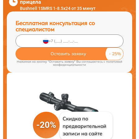
прицела
Bushnell 1SMRS 1-8.5x24 от 35 минут
Бесплатная консультация со
специалистом
Оставить заявку
Нажимая на кнопку "Оставить заявку" Вы соглашаетесь c
политикой
конфиденциальности
Скидка по
-20%
предварительной
записи на сайте